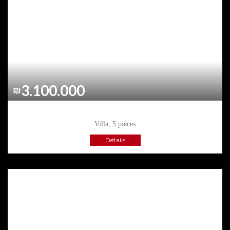
3.100.000
₪
ASHKELON
, NEVE YAM
Villa, 5 pièces
Détails