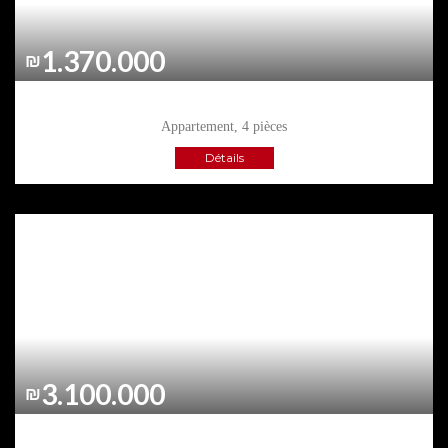
1.370.000
₪
ASHKELON
, AGAMIM
Appartement, 4 pièces
Détails
3.100.000
₪
ASHKELON
, ASHKELON