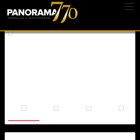
ASHKELON
, ATIKOT
05/07/2023 | 233-IBL-1448
5.500 ₪
1.832 $
1.584 €
CONTACTEZ-NOUS