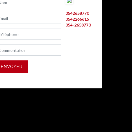
AARON BITTON
0542658770
0542266615
054-2658770