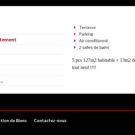
Terrasse
Parking
tement
Air conditionné
2 salles de bains
5 pcs 127m2 habitable + 13m2 de
tout neuf !!!!
²
 ,
tion de Biens
Contactez-nous