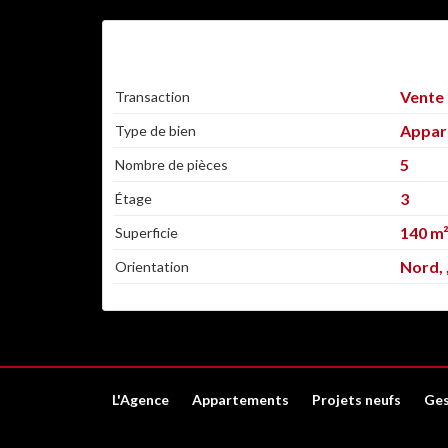
PROJET DE QUALITÉ
Vente
Transaction
Appar
Type de bien
5
Nombre de pièces
3
Étage
140 m
Superficie
Nord, ,
Orientation
L'Agence
Appartements
Projets neufs
Ges