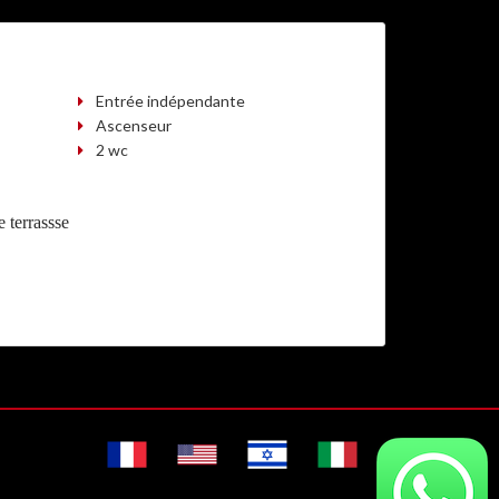
Entrée indépendante
Ascenseur
2 wc
 terrassse