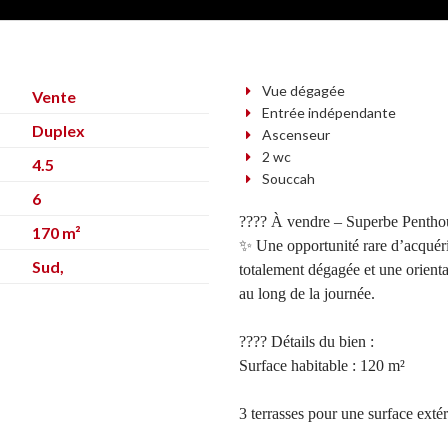
Vue dégagée
Vente
Entrée indépendante
Duplex
Ascenseur
2 wc
4.5
Souccah
6
???? À vendre – Superbe Pentho
170 m²
✨ Une opportunité rare d’acquéri
Sud,
totalement dégagée et une orienta
au long de la journée.
???? Détails du bien :
Surface habitable : 120 m²
3 terrasses pour une surface exté