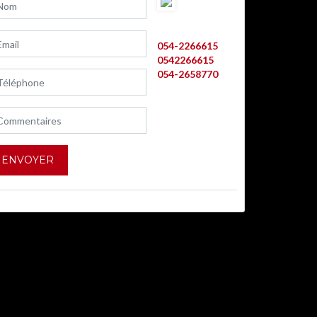
AVRAHAM
ALLOUCHE
054-2266615
0542266615
054-2658770