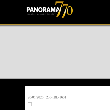
ASHKELON
, NEVE ADARIM
20/01/2026 | 233-IBL-1601