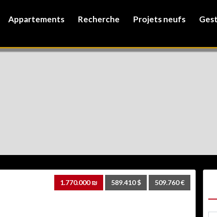
Appartements
Recherche
Projets neufs
Gest
C
1.770.000 ₪
589.410 $
509.760 €