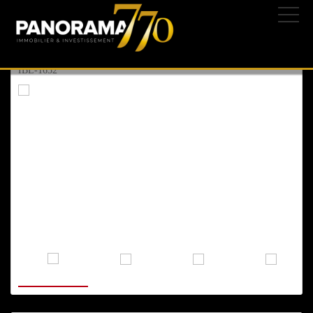
ASHKELON
, AGAMIM
14/06/2026 | 233-
1.850.000 ₪
614.200 $
532.800 €
IBL-1652