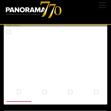
ASHKELON
, AGAMIM
25/05/2026 | 233-
1.950.000 ₪
647.400 $
561.600 €
IBL-1631