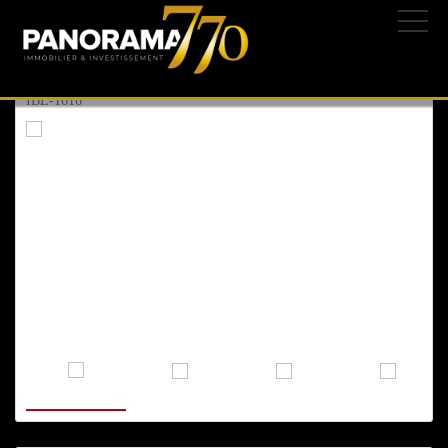
ASHKELON
, AGAMIM
25/05/2026 | 233-
1.900.000 ₪
630.800 $
547.200 €
IBL-1616