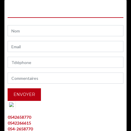
CONTACTEZ-NOUS
AARON BITTON
0542658770
0542266615
054-2658770