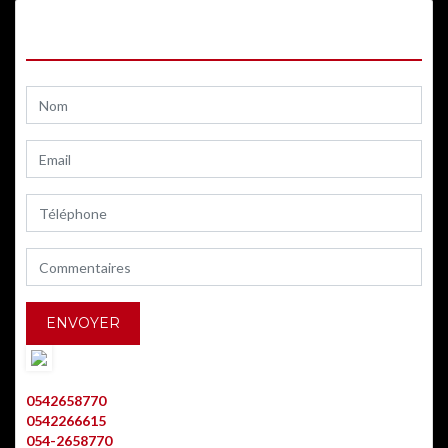
CONTACTEZ-NOUS
AARON BITTON
0542658770
0542266615
054-2658770