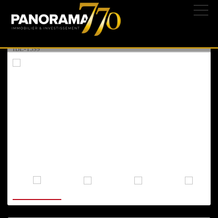
ASHKELON
, NEOT
09/07/2025 | 233-
850.000 ₪
282.200 $
244.800 €
IBL-1599