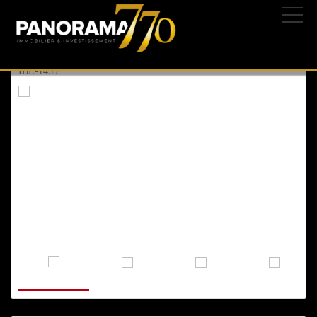
ASHKELON
, BARNEA
18/12/2023 | 233-
2.100.000 ₪
699.300 $
604.800 €
IBL-1459