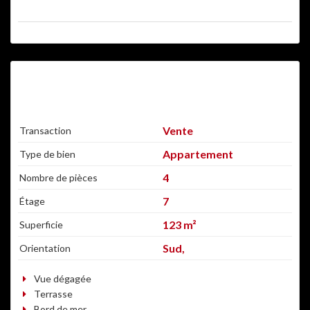
A NE PAS MANQUER !, AGRÉABLE, BONNE
AFFAIRE, DANS UN BEL IMMEUBLE
Vente
Transaction
Appartement
Type de bien
4
Nombre de pièces
7
Étage
123 m²
Superficie
Sud,
Orientation
Vue dégagée
Terrasse
Bord de mer