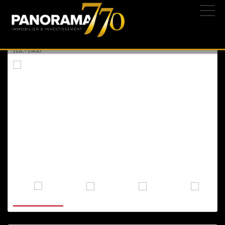
ASHKELON
, BARNEA
05/03/2025 | 233-
1.750.000 ₪
582.750 $
505.750 €
IBL-1488