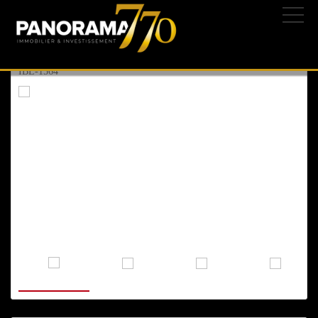
ASHKELON
, ATIKOT
07/03/2025 | 233-
860.000 ₪
285.520 $
247.680 €
IBL-1564