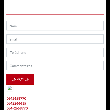
CONTACTEZ-NOUS
AARON BITTON
0542658770
0542266615
054-2658770