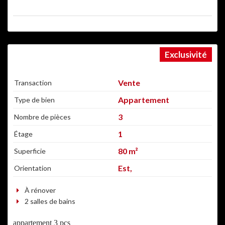
Exclusivité
A NE PAS MANQUER !
Vente
Transaction
Appartement
Type de bien
3
Nombre de pièces
1
Étage
80 m²
Superficie
Est,
Orientation
À rénover
2 salles de bains
appartement 3 pcs